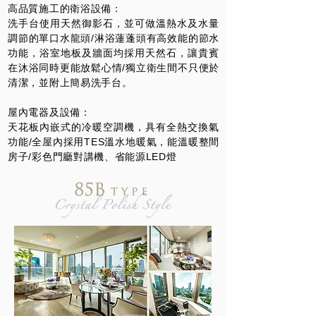
高品質施工的衛浴設備：
洗手台使用天然御影石，並可做溫熱水及水量
調節的單口水龍頭/淋浴蓮蓬頭有高效能的節水
功能，浴室地板及牆面均採用天然石，讓貴賓
在沐浴同時更能放鬆心情/獨立衛生間不只便於
清潔，並附上簡易洗手台。
屋內電器及設備：
天花板內嵌式的冷暖空調機，具有全熱交換氣
功能/全屋內採用TES溫水地暖氣，能溫暖整間
房子/彩色門廳對講機、省能源LED燈