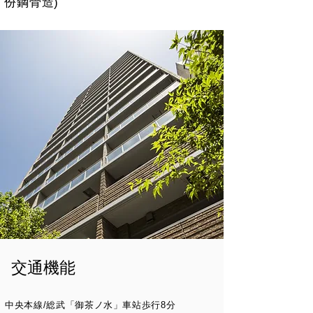
份鋼骨造)
交通機能
中央本線/総武「御茶ノ水」車站歩行8分