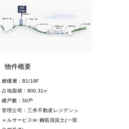
物件概要
總樓層：B1/18F
占地面積：800.31㎡
總戶數：50戶
管理公司：三井不動産レジデンシ
ャルサービス㈱ 鋼筋混泥土(一部