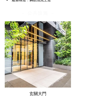
建築構造：鋼筋混泥土造
​－ 公共設施 －
玄關大門