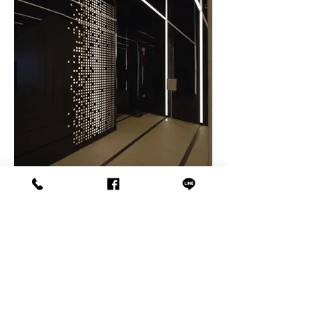
梯廳空間
​－ 周邊環境 －