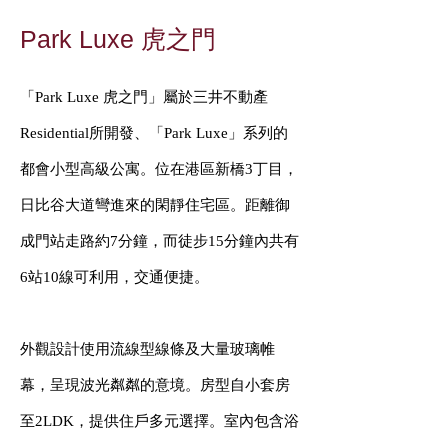
Park Luxe 虎之門
「Park Luxe 虎之門」屬於三井不動產
Residential所開發、「Park Luxe」系列的
都會小型高級公寓。位在港區新橋3丁目，
日比谷大道彎進來的閑靜住宅區。距離御
成門站走路約7分鐘，而徒步15分鐘內共有
6站10線可利用，交通便捷。
外觀設計使用流線型線條及大量玻璃帷
幕，呈現波光粼粼的意境。房型自小套房
至2LDK，提供住戶多元選擇。室內包含浴