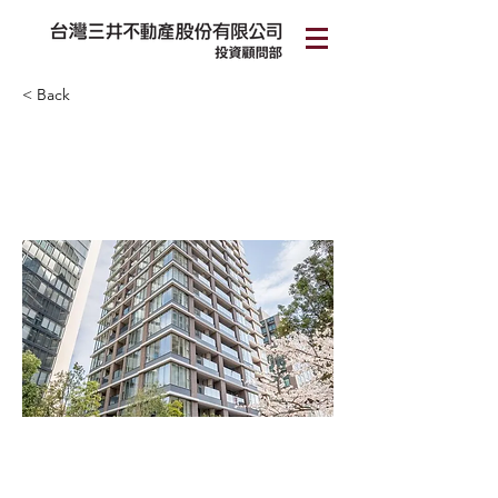
< Back
Park Court 虎之門